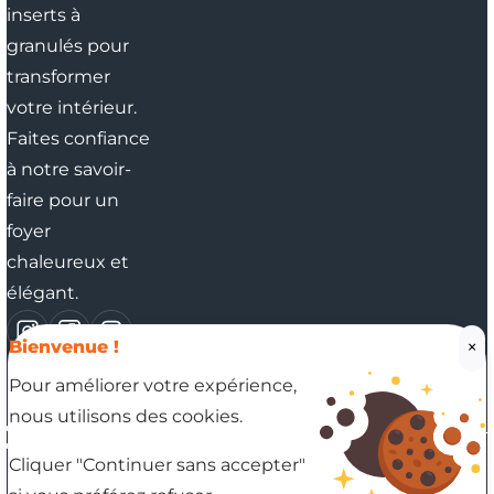
inserts à
granulés pour
transformer
votre intérieur.
Faites confiance
à notre savoir-
faire pour un
foyer
chaleureux et
élégant.
×
Bienvenue !
Pour améliorer votre expérience,
Nos coordonnées
nous utilisons des cookies.
37 RUE DES BLANCS MONTS, 51350 CORMONTREUIL
03 26 91 06 09
Cliquer "Continuer sans accepter"
En savoir plus