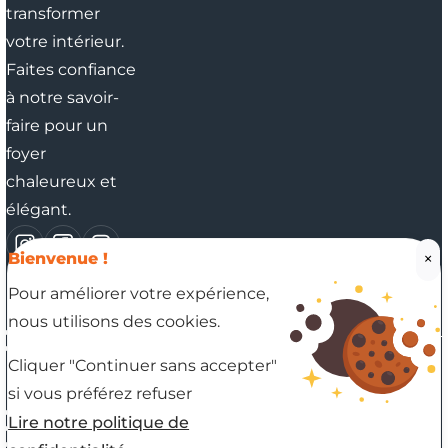
transformer
votre intérieur.
Faites confiance
à notre savoir-
faire pour un
foyer
chaleureux et
élégant.
×
Bienvenue !
Pour améliorer votre expérience,
Nos coordonnées
nous utilisons des cookies.
37 RUE DES BLANCS MONTS, 51350 CORMONTREUIL
03 26 91 06 09
Cliquer "Continuer sans accepter"
En savoir plus
si vous préférez refuser
Demander un devis
Lire notre politique de
Contactez-nous
Mentions légales
5 / 5