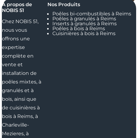
À propos de
Nos Produits
NOBIS 51
Poêles bi-combustibles à Reims
Poêles à granulés à Reims
Chez NOBIS 51,
Inserts à granulés à Reims
Poêles à bois à Reims
nous vous
Cuisinières à bois à Reims
offrons une
expertise
complète en
vente et
installation de
poêles mixtes, à
granulés et à
bois, ainsi que
de cuisinières à
bois
à Reims,
à
Charleville-
Mezieres,
à