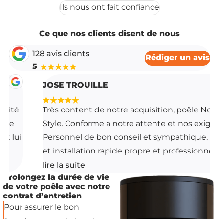
Ils nous ont fait confiance
Ce que nos clients disent de nous
128 avis clients
Rédiger un avis
5
JOSE TROUILLE
Très content de notre acquisition, poêle Nobis
Style. Conforme a notre attente et nos exigences.
Personnel de bon conseil et sympathique, livraison
et installation rapide propre et professionnel merci
Mr GODART pour votre écoute, disponibilité et
lire la suite
Prolongez la durée de vie
réactivité. Rapport qualité prix service au top. Je
de votre poêle avec notre
recommande vivement.
contrat d’entretien
Pour assurer le bon