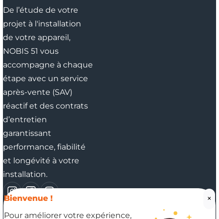
De l’étude de votre
projet à l'installation
de votre appareil,
NOBIS 51 vous
accompagne à chaque
étape avec un service
après-vente (SAV)
réactif et des contrats
d’entretien
garantissant
performance, fiabilité
et longévité à votre
installation.
×
Bienvenue !
Pour améliorer votre expérience,