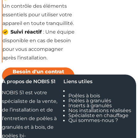
Un contrôle des éléments
essentiels pour utiliser votre
appareil en toute tranquillité.
Suivi réactif
: Une équipe
disponible en cas de besoin
pour vous accompagner
après l’installation.
Besoin d'un contrat
d’entretien ?
À propos de NOBIS 51
Liens utiles
NOBIS 51 est votre
Poêles à bois
Poêles à granulés
spécialiste de la vente,
Inserts à granulés
de l’installation et de
Nos installations réalisées
Spécialiste en chauffage
l’entretien de poêles à
Qui sommes-nous ?
granulés et à bois, de
poêles bi-